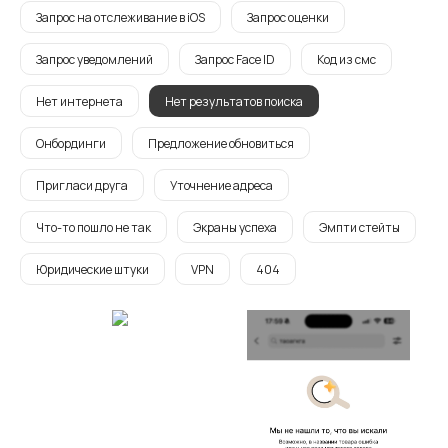
Запрос на отслеживание в iOS
Запрос оценки
Запрос уведомлений
Запрос Face ID
Код из смс
Нет интернета
Нет результатов поиска
Онбординги
Предложение обновиться
Пригласи друга
Уточнение адреса
Что-то пошло не так
Экраны успеха
Эмпти стейты
Юридические штуки
VPN
404