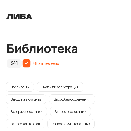
Библиотека
341
+8 за неделю
Все экраны
Вход или регистрация
Выход из аккаунта
Выход без сохранения
Задержка доставки
Запрос геолокации
Запрос контактов
Запрос личных данных